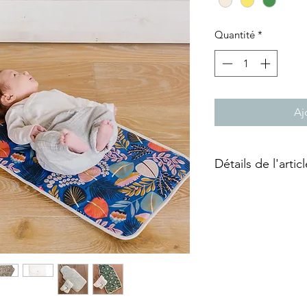
Quantité
*
Aj
Détails de l'articl
100% OEKO-TEX® Sta
en coton enduit dépe
Lavable en machine 
Conçu et fabriqué e
de travail adapté.